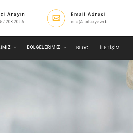
izi Arayın
Email Adresi
52 203 20 56
info@acilkurye.web.tr
IMIZ
BÖLGELERIMIZ
BLOG
İLETIŞIM