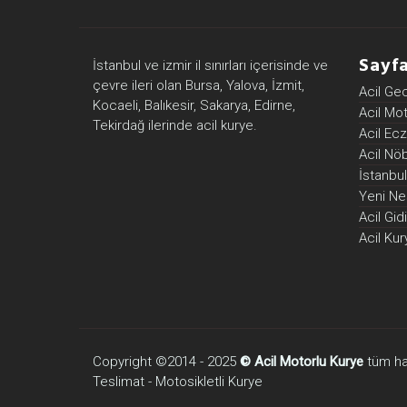
Sayfa
İstanbul ve izmir il sınırları içerisinde ve
çevre ileri olan Bursa, Yalova, İzmit,
Acil Ge
Kocaeli, Balıkesir, Sakarya, Edirne,
Acil Mo
Tekirdağ ilerinde acil kurye.
Acil Ec
Acil Nö
İstanbul
Yeni Nes
Acil Gi
Acil Kur
Copyright ©2014 - 2025
© Acil Motorlu Kurye
tüm hakl
Teslimat - Motosikletli Kurye