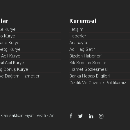
lar
Kurumsal
ce Kurye
İletişim
to Kurye
Haberler
zane Kurye
Anasayfa
betçi Kurye
Acil İlaç Getir
 Acil Kurye
Bizden Haberleri
il Acil Kurye
Sık Sorulan Sorular
diş Dönüş Kurye
Hizmet Sözleşmesi
ye Dağıtım Hizmetleri
Banka Hesap Bilgileri
Gizlilik Ve Güvenlik Politikamız
arı saklıdır. Fiyat Teklifi - Acil