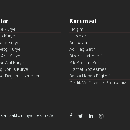
lar
Kurumsal
ce Kurye
İletişim
to Kurye
Haberler
zane Kurye
Anasayfa
betçi Kurye
Acil İlaç Getir
 Acil Kurye
Bizden Haberleri
il Acil Kurye
Sık Sorulan Sorular
diş Dönüş Kurye
Hizmet Sözleşmesi
ye Dağıtım Hizmetleri
Banka Hesap Bilgileri
Gizlilik Ve Güvenlik Politikamız
arı saklıdır. Fiyat Teklifi - Acil