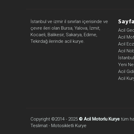
Sayfa
İstanbul ve izmir il sınırları içerisinde ve
çevre ileri olan Bursa, Yalova, İzmit,
Acil Ge
Kocaeli, Balıkesir, Sakarya, Edirne,
Acil Mo
Tekirdağ ilerinde acil kurye.
Acil Ec
Acil Nö
İstanbul
Yeni Nes
Acil Gi
Acil Kur
Copyright ©2014 - 2025
© Acil Motorlu Kurye
tüm hakl
Teslimat - Motosikletli Kurye