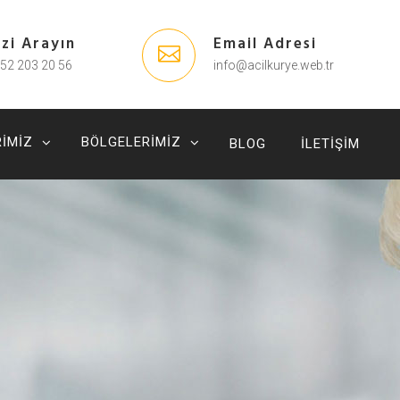
izi Arayın
Email Adresi
52 203 20 56
info@acilkurye.web.tr
IMIZ
BÖLGELERIMIZ
BLOG
İLETIŞIM